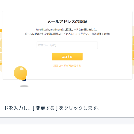
ードを入力し、[ 変更する ] をクリックします。