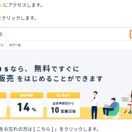
p/
にアクセスします。
] をクリックします。
をお忘れの方は [ こちら ] 」をクリックします。