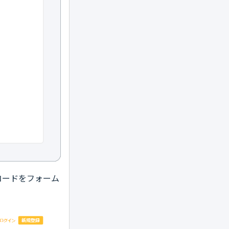
コードをフォーム