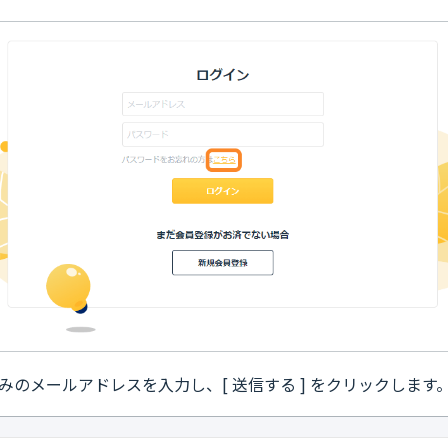
録済みのメールアドレスを入力し、[ 送信する ] をクリックします