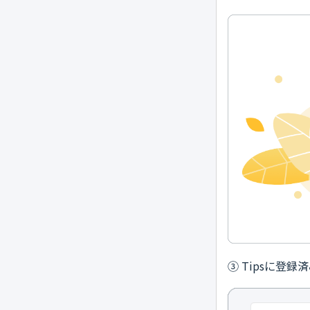
③ Tipsに登