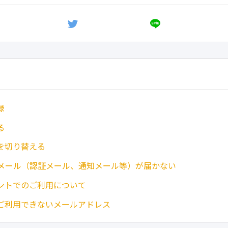
録
る
を切り替える
らのメール（認証メール、通知メール等）が届かない
ントでのご利用について
ご利用できないメールアドレス