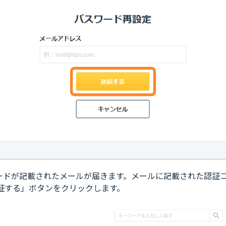
コードが記載されたメールが届きます。メールに記載された認証
証する」ボタンをクリックします。