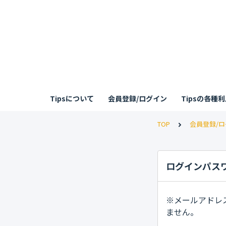
Tipsについて
会員登録/ログイン
Tipsの各種
TOP
会員登録/
ログインパス
※メールアドレ
ません。