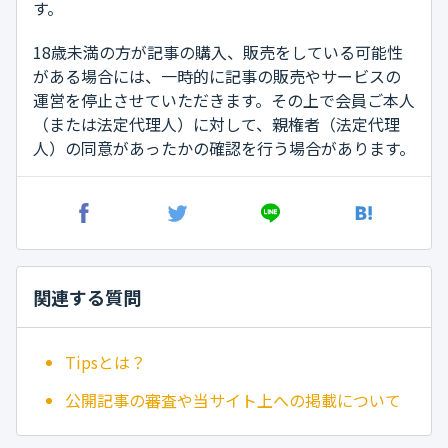
す。
18歳未満の方が記事の購入、販売をしている可能性
がある場合には、一時的に記事の販売やサービスの
運営を停止させていただきます。その上で会員ご本人
（または法定代理人）に対して、親権者（法定代理
人）の同意があったかの確認を行う場合があります。
関連する質問
Tipsとは？
公開記事の審査や当サイト上への掲載について