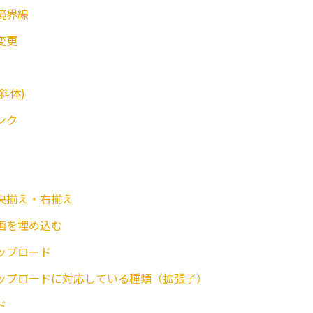
境界線
変更
斜体)
ンク
央揃え・右揃え
e動画を埋め込む
ップロード
ップロードに対応している種類（拡張子）
ド