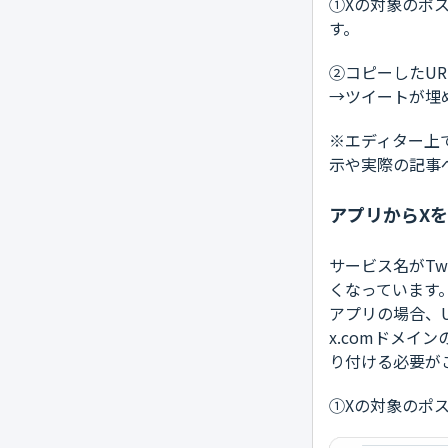
①Xの対象のポ
す。
②コピーしたUR
→ツイートが埋
※エディター上
示や実際の記事
アプリからX
サービス名がTw
くなっています
アプリの場合、
x.comドメイ
り付ける必要が
①Xの対象のポ