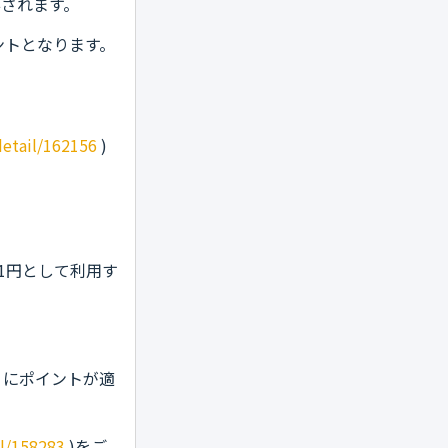
与されます。
ントとなります。
detail/162156
)
1円として利用す
うにポイントが適
il/158283
)をご