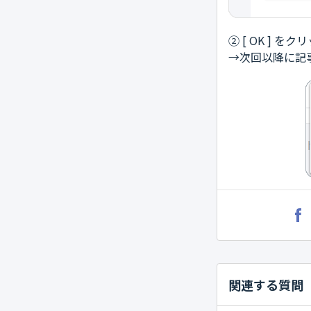
② [ OK ] を
→次回以降に記
関連する質問