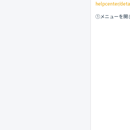
helpcenter/deta
①メニューを開き